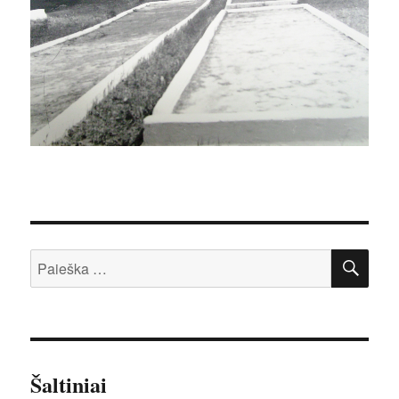
IEŠ
Ieškoti:
Šaltiniai