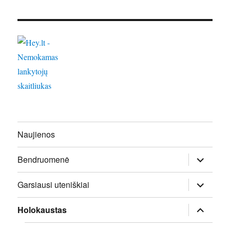
Naujienos
išskleisti
Bendruomenė
sub-
meniu
išskleisti
Garsiausi uteniškiai
sub-
meniu
išskleisti
Holokaustas
sub-
meniu