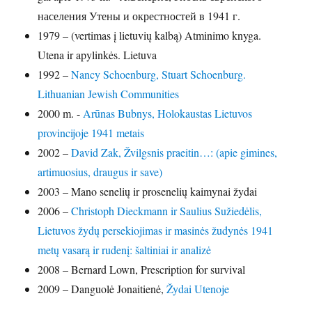
населения Утены и окрестностей в 1941 г.
1979 – (vertimas į lietuvių kalbą) Atminimo knyga.
Utena ir apylinkės. Lietuva
1992 –
Nancy Schoenburg, Stuart Schoenburg.
Lithuanian Jewish Communities
2000 m. -
Arūnas Bubnys, Holokaustas Lietuvos
provincijoje 1941 metais
2002 –
David Zak, Žvilgsnis praeitin…: (apie gimines,
artimuosius, draugus ir save)
2003 – Mano senelių ir prosenelių kaimynai žydai
2006 –
Christoph Dieckmann ir Saulius Sužiedėlis,
Lietuvos žydų persekiojimas ir masinės žudynės 1941
metų vasarą ir rudenį: šaltiniai ir analizė
2008 – Bernard Lown, Prescription for survival
2009 – Danguolė Jonaitienė,
Žydai Utenoje