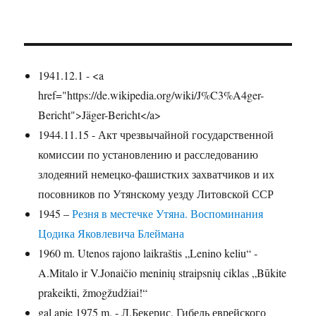
1941.12.1 - <a
href="https://de.wikipedia.org/wiki/J%C3%A4ger-
Bericht">Jäger-Bericht</a>
1944.11.15 - Акт чрезвычайной государственной
комиссии по установлению и расследованию
злодеяний немецко-фашистких захватчиков и их
посовников по Утянскому уезду Литовской ССР
1945 –
Резня в местечке Утяна. Воспоминания
Цодика Яковлевича Блеймана
1960 m. Utenos rajono laikraštis „Lenino keliu“ -
A.Mitalo ir V.Jonaičio meninių straipsnių ciklas „Būkite
prakeikti, žmogžudžiai!“
gal apie 1975 m. - Л.Бекерис, Гибель еврейского