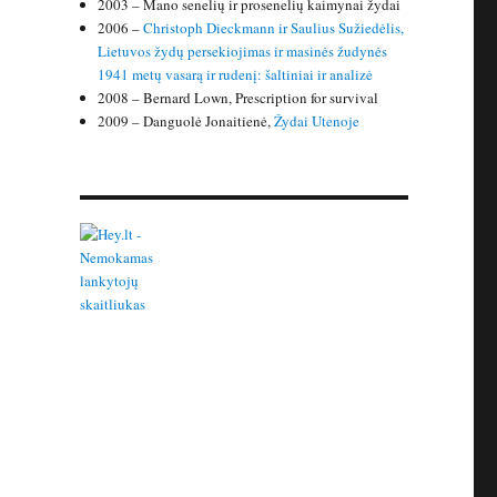
2003 – Mano senelių ir prosenelių kaimynai žydai
2006 –
Christoph Dieckmann ir Saulius Sužiedėlis,
Lietuvos žydų persekiojimas ir masinės žudynės
1941 metų vasarą ir rudenį: šaltiniai ir analizė
2008 – Bernard Lown, Prescription for survival
2009 – Danguolė Jonaitienė,
Žydai Utenoje