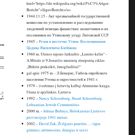
href="https://de.wikipedia.org/wiki/J%C3%A4ger-
Bericht">Jäger-Bericht</a>
1944.11.15 - Акт чрезвычайной государственной
комиссии по установлению и расследованию
злодеяний немецко-фашистких захватчиков и их
посовников по Утянскому уезду Литовской ССР
1945 –
Резня в местечке Утяна. Воспоминания
Цодика Яковлевича Блеймана
1960 m. Utenos rajono laikraštis „Lenino keliu“ -
A.Mitalo ir V.Jonaičio meninių straipsnių ciklas
„Būkite prakeikti, žmogžudžiai!“
gal apie 1975 m. - Л.Бекерис, Гибель еврейского
населения Утены и окрестностей в 1941 г.
1979 – (vertimas į lietuvių kalbą) Atminimo knyga.
Utena ir apylinkės. Lietuva
1992 –
Nancy Schoenburg, Stuart Schoenburg.
Lithuanian Jewish Communities
2000 m. -
Arūnas Bubnys, Holokaustas Lietuvos
provincijoje 1941 metais
2002 –
David Zak, Žvilgsnis praeitin…: (apie
gimines, artimuosius, draugus ir save)