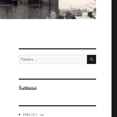
IEŠKOTI
Ieškoti:
Šaltiniai
1941.12.1 - <a