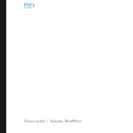
PDF
).
Utenos žydai
Sistema: WordPress